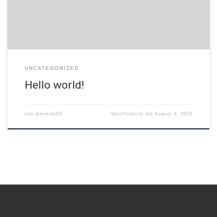
UNCATEGORIZED
Hello world!
von
meyerda93
Veröffentlicht am
August 9, 2019