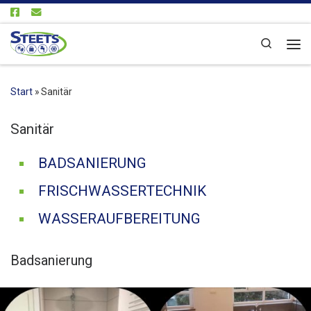
Zum Inhalt springen
Search
Me
Start
»
Sanitär
Sanitär
BADSANIERUNG
FRISCHWASSERTECHNIK
WASSERAUFBEREITUNG
Badsanierung